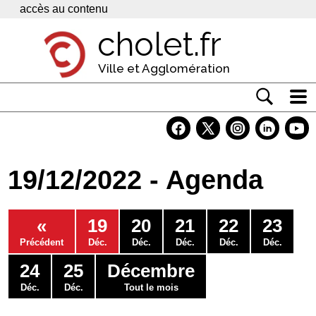
Panneau de gestion des cookies
accès au contenu
cholet.fr
Ville et Agglomération
Actualité
Vivre à Cholet
19/12/2022 - Agenda
Economie
Services
«
19
20
21
22
23
Contacts
Précédent
Déc.
Déc.
Déc.
Déc.
Déc.
24
25
Décembre
Déc.
Déc.
Tout le mois