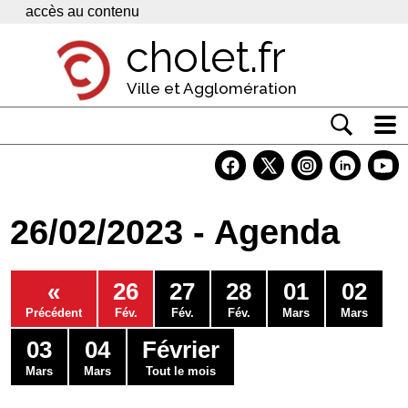
Panneau de gestion des cookies
accès au contenu
cholet.fr
Ville et Agglomération
Actualité
Vivre à Cholet
26/02/2023 - Agenda
Economie
Services
«
26
27
28
01
02
Contacts
Précédent
Fév.
Fév.
Fév.
Mars
Mars
03
04
Février
Mars
Mars
Tout le mois