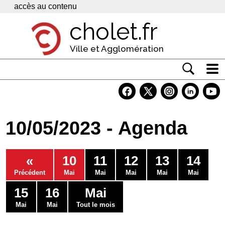
Panneau de gestion des cookies
accès au contenu
cholet.fr
Ville et Agglomération
Actualité
Vivre à Cholet
10/05/2023 - Agenda
Economie
Services
«
10
11
12
13
14
Contacts
Précédent
Mai
Mai
Mai
Mai
Mai
15
16
Mai
Mai
Mai
Tout le mois