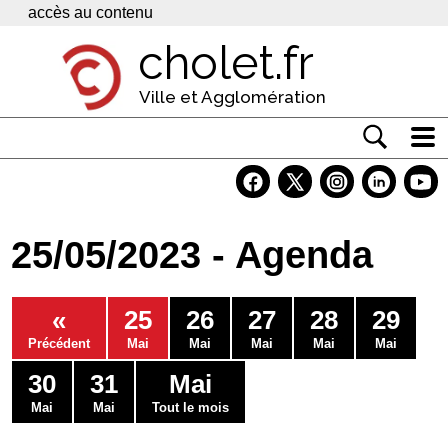
Panneau de gestion des cookies
accès au contenu
cholet.fr
Ville et Agglomération
Actualité
Vivre à Cholet
25/05/2023 - Agenda
Economie
Services
«
25
26
27
28
29
Contacts
Précédent
Mai
Mai
Mai
Mai
Mai
30
31
Mai
Mai
Mai
Tout le mois