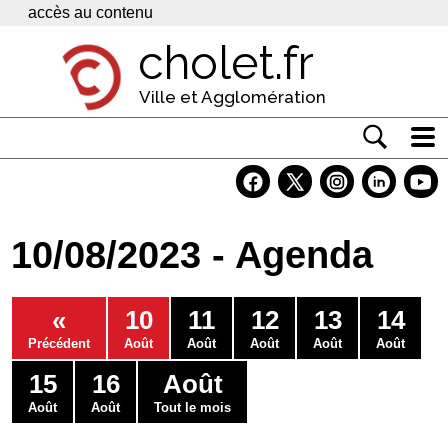
Panneau de gestion des cookies
accès au contenu
cholet.fr
Ville et Agglomération
Actualité
Vivre à Cholet
10/08/2023 - Agenda
Economie
Services
«
10
11
12
13
14
Contacts
Précédent
Août
Août
Août
Août
Août
15
16
Août
Août
Août
Tout le mois