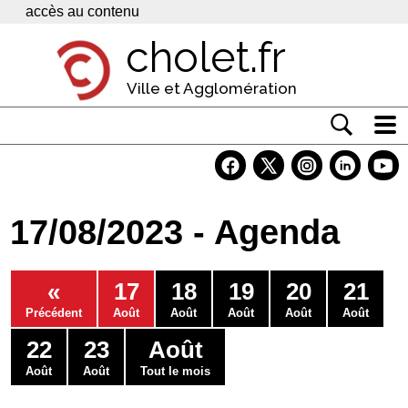
Panneau de gestion des cookies
accès au contenu
cholet.fr
Ville et Agglomération
Actualité
Vivre à Cholet
17/08/2023 - Agenda
Economie
Services
«
17
18
19
20
21
Contacts
Précédent
Août
Août
Août
Août
Août
22
23
Août
Août
Août
Tout le mois