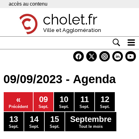
Panneau de gestion des cookies
accès au contenu
cholet.fr
Ville et Agglomération
Actualité
Vivre à Cholet
09/09/2023 - Agenda
Economie
Services
«
09
10
11
12
Contacts
Précédent
Sept.
Sept.
Sept.
Sept.
13
14
15
Septembre
Sept.
Sept.
Sept.
Tout le mois