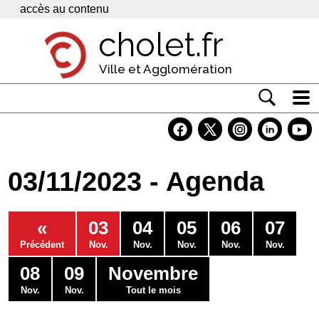
Panneau de gestion des cookies
accès au contenu
cholet.fr
Ville et Agglomération
Actualité
Vivre à Cholet
03/11/2023 - Agenda
Economie
Services
«
03
04
05
06
07
Contacts
Précédent
Nov.
Nov.
Nov.
Nov.
Nov.
08
09
Novembre
Nov.
Nov.
Tout le mois