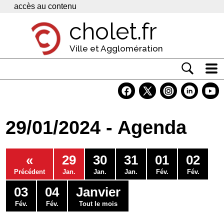
Panneau de gestion des cookies
accès au contenu
cholet.fr
Ville et Agglomération
Actualité
Vivre à Cholet
29/01/2024 - Agenda
Economie
Services
«
29
30
31
01
02
Contacts
Précédent
Jan.
Jan.
Jan.
Fév.
Fév.
03
04
Janvier
Fév.
Fév.
Tout le mois