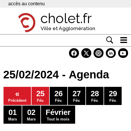
Panneau de gestion des cookies
accès au contenu
cholet.fr
Ville et Agglomération
Actualité
Vivre à Cholet
25/02/2024 - Agenda
Economie
Services
«
25
26
27
28
29
Contacts
Précédent
Fév.
Fév.
Fév.
Fév.
Fév.
01
02
Février
Mars
Mars
Tout le mois