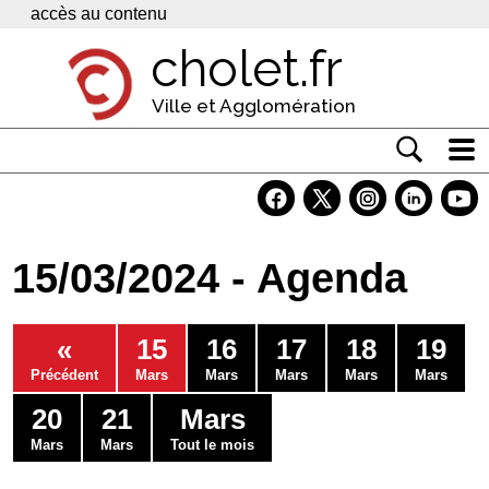
Panneau de gestion des cookies
accès au contenu
cholet.fr
Ville et Agglomération
Actualité
Vivre à Cholet
15/03/2024 - Agenda
Economie
Services
«
15
16
17
18
19
Contacts
Précédent
Mars
Mars
Mars
Mars
Mars
20
21
Mars
Mars
Mars
Tout le mois