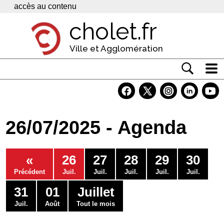
Panneau de gestion des cookies
accès au contenu
cholet.fr
Ville et Agglomération
Actualité
Vivre à Cholet
26/07/2025 - Agenda
Economie
Services
«
26
27
28
29
30
Contacts
Précédent
Juil.
Juil.
Juil.
Juil.
Juil.
31
01
Juillet
Juil.
Août
Tout le mois