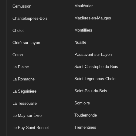
Maulévrier
Cernusson
Mazières-en-Mauges
Chanteloup-les-Bois
Montilliers
Cholet
Nuaillé
Cléré-sur-Layon
Passavant-sur-Layon
Coron
Saint-Christophe-du-Bois
La Plaine
Saint-Léger-sous-Cholet
La Romagne
Saint-Paul-du-Bois
La Séguinière
Somloire
La Tessoualle
Toutlemonde
Le May-sur-Èvre
Trémentines
Le Puy-Saint-Bonnet