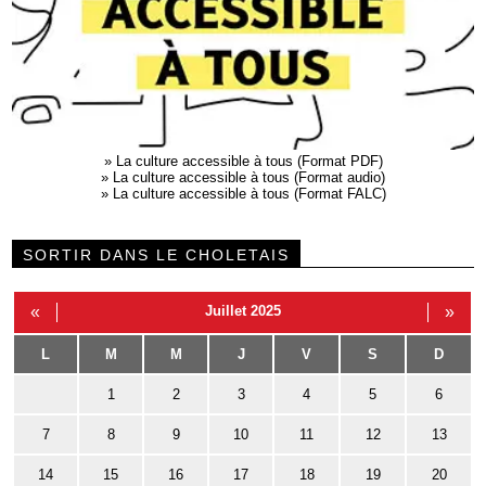
»
La culture accessible à tous (Format PDF)
»
La culture accessible à tous (Format audio)
»
La culture accessible à tous (Format FALC)
SORTIR DANS LE CHOLETAIS
«
Juillet 2025
»
L
M
M
J
V
S
D
1
2
3
4
5
6
7
8
9
10
11
12
13
14
15
16
17
18
19
20