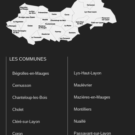
LES COMMUNES
Lys-Haut-Layon
Bégrolles-en-Mauges
Maulévrier
Cernusson
Mazières-en-Mauges
Chanteloup-les-Bois
Montilliers
Cholet
Nuaillé
Cléré-sur-Layon
Passavant-sur-Layon
Coron