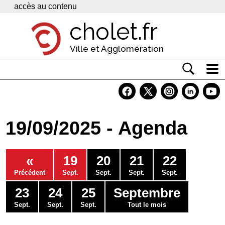
Panneau de gestion des cookies
accès au contenu
cholet.fr
Ville et Agglomération
Actualité
Vivre à Cholet
19/09/2025 - Agenda
Economie
Services
«
19
20
21
22
Contacts
Précédent
Sept.
Sept.
Sept.
Sept.
23
24
25
Septembre
Sept.
Sept.
Sept.
Tout le mois