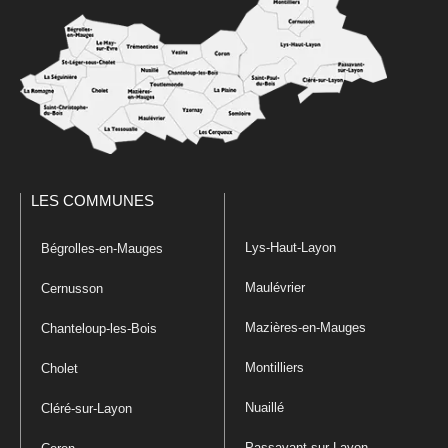
LES COMMUNES
Lys-Haut-Layon
Bégrolles-en-Mauges
Maulévrier
Cernusson
Mazières-en-Mauges
Chanteloup-les-Bois
Montilliers
Cholet
Nuaillé
Cléré-sur-Layon
Passavant-sur-Layon