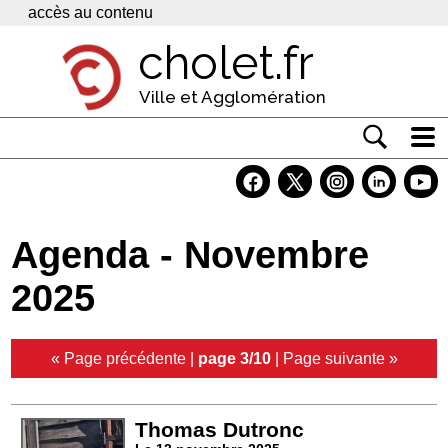
Panneau de gestion des cookies
accès au contenu
cholet.fr
Ville et Agglomération
Actualité
Vivre à Cholet
Agenda - Novembre
Economie
2025
Services
Contacts
« Page précédente
|
page 3/10
|
Page suivante »
Thomas Dutronc