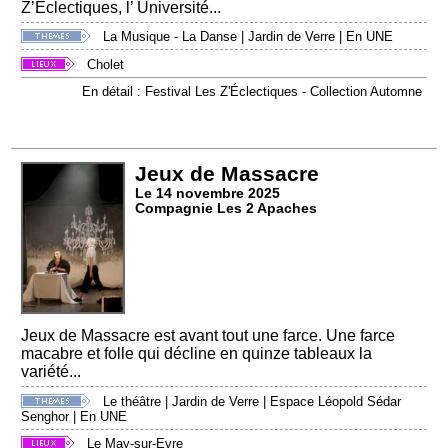
Z’Éclectiques, l’ Université...
La Musique - La Danse
|
Jardin de Verre
|
En UNE
Cholet
En détail : Festival Les Z'Éclectiques - Collection Automne
Jeux de Massacre
Le 14 novembre 2025
Compagnie Les 2 Apaches
Jeux de Massacre est avant tout une farce. Une farce
macabre et folle qui décline en quinze tableaux la
variété...
Le théâtre
|
Jardin de Verre
|
Espace Léopold Sédar
Senghor
|
En UNE
Le May-sur-Evre