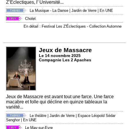
Z’Éclectiques, l’ Université...
La Musique - La Danse
|
Jardin de Verre
|
En UNE
Cholet
En détail : Festival Les Z'Éclectiques - Collection Automne
Jeux de Massacre
Le 14 novembre 2025
Compagnie Les 2 Apaches
Jeux de Massacre est avant tout une farce. Une farce
macabre et folle qui décline en quinze tableaux la
variété...
Le théâtre
|
Jardin de Verre
|
Espace Léopold Sédar
Senghor
|
En UNE
Le May-sur-Evre