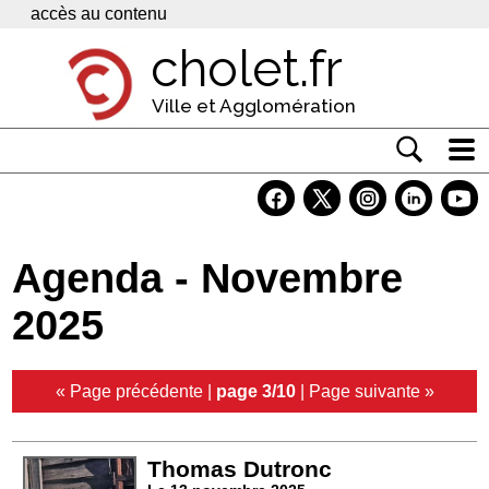
Panneau de gestion des cookies
accès au contenu
cholet.fr
Ville et Agglomération
Actualité
Vivre à Cholet
Agenda - Novembre
Economie
2025
Services
Contacts
« Page précédente
|
page 3/10
|
Page suivante »
Thomas Dutronc