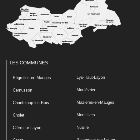
LES COMMUNES
Lys-Haut-Layon
Bégrolles-en-Mauges
Maulévrier
Cernusson
Mazières-en-Mauges
Chanteloup-les-Bois
Montilliers
Cholet
Nuaillé
Cléré-sur-Layon
Passavant-sur-Layon