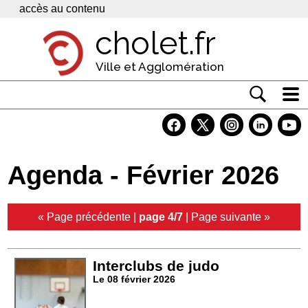
Panneau de gestion des cookies
accès au contenu
cholet.fr
Ville et Agglomération
Actualité
Vivre à Cholet
Agenda - Février 2026
Economie
Services
« Page précédente
|
page 4/7
|
Page suivante »
Contacts
Interclubs de judo
Le 08 février 2026