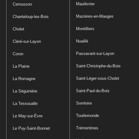
Maulévrier
Cernusson
Mazières-en-Mauges
Chanteloup-les-Bois
Montilliers
Cholet
Nuaillé
Cléré-sur-Layon
Passavant-sur-Layon
Coron
Saint-Christophe-du-Bois
La Plaine
Saint-Léger-sous-Cholet
La Romagne
Saint-Paul-du-Bois
La Séguinière
Somloire
La Tessoualle
Toutlemonde
Le May-sur-Èvre
Trémentines
Le Puy-Saint-Bonnet