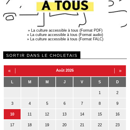
»
La culture accessible à tous (Format PDF)
»
La culture accessible à tous (Format audio)
»
La culture accessible à tous (Format FALC)
SORTIR DANS LE CHOLETAIS
«
Août 2026
»
L
M
M
J
V
S
D
1
2
3
4
5
6
7
8
9
10
11
12
13
14
15
16
17
18
19
20
21
22
23