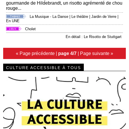
gourmande de Hildebrandt, un risotto agrémenté de chou
rouge...
La Musique - La Danse
|
Le théâtre
|
Jardin de Verre
|
En UNE
Cholet
En détail : Le Risotto de Stuttgart
« Page précédente
|
page 4/7
|
Page suivante »
CULTURE ACCESSIBLE À TOUS