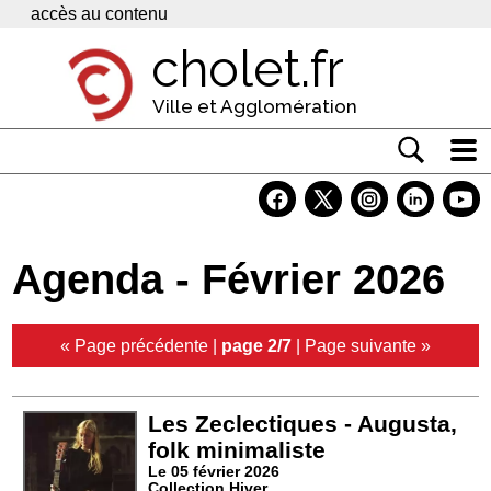
Panneau de gestion des cookies
accès au contenu
cholet.fr
Ville et Agglomération
Actualité
Vivre à Cholet
Agenda - Février 2026
Economie
Services
« Page précédente
|
page 2/7
|
Page suivante »
Contacts
Les Zeclectiques - Augusta,
folk minimaliste
Le 05 février 2026
Collection Hiver