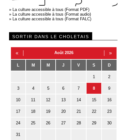
»
La culture accessible à tous (Format PDF)
»
La culture accessible à tous (Format audio)
»
La culture accessible à tous (Format FALC)
SORTIR DANS LE CHOLETAIS
«
Août 2026
»
L
M
M
J
V
S
D
1
2
3
4
5
6
7
8
9
10
11
12
13
14
15
16
17
18
19
20
21
22
23
24
25
26
27
28
29
30
31