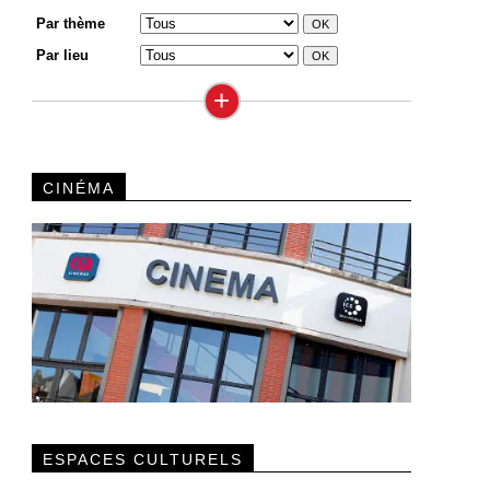
Par thème
Par lieu
+
CINÉMA
ESPACES CULTURELS