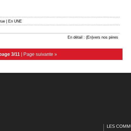
 rue
|
En UNE
En détail : (En)vers nos pères
page 3/11
|
Page suivante »
LES COMM