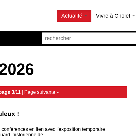
Actualité
Vivre à Cholet
 2026
page 3/11
|
Page suivante »
leux !
 conférences en lien avec l'exposition temporaire
ard, historienne de...