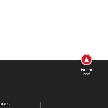
Haut de
page
UNES