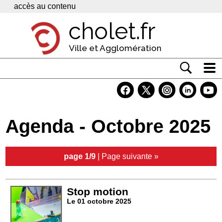
Panneau de gestion des cookies
accès au contenu
cholet.fr
Ville et Agglomération
Actualité
Vivre à Cholet
Agenda - Octobre 2025
Economie
Services
page 1/9
|
Page suivante »
Contacts
Stop motion
Le 01 octobre 2025