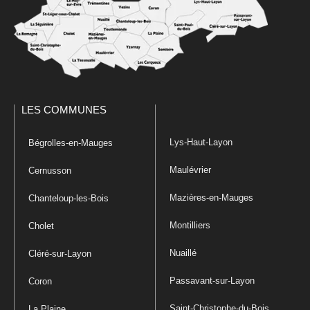
LES COMMUNES
Lys-Haut-Layon
Bégrolles-en-Mauges
Maulévrier
Cernusson
Mazières-en-Mauges
Chanteloup-les-Bois
Montilliers
Cholet
Nuaillé
Cléré-sur-Layon
Passavant-sur-Layon
Coron
Saint-Christophe-du-Bois
La Plaine