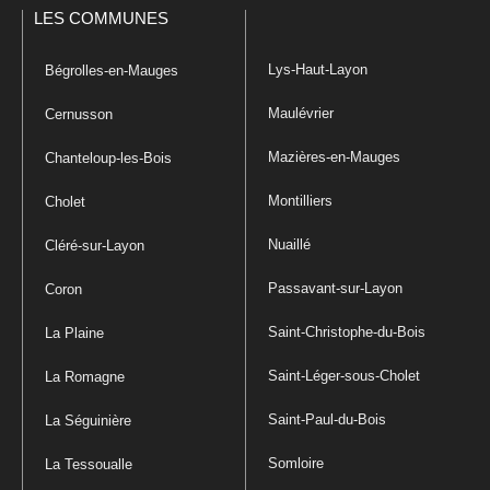
LES COMMUNES
Lys-Haut-Layon
Bégrolles-en-Mauges
Maulévrier
Cernusson
Mazières-en-Mauges
Chanteloup-les-Bois
Montilliers
Cholet
Nuaillé
Cléré-sur-Layon
Passavant-sur-Layon
Coron
Saint-Christophe-du-Bois
La Plaine
Saint-Léger-sous-Cholet
La Romagne
Saint-Paul-du-Bois
La Séguinière
Somloire
La Tessoualle