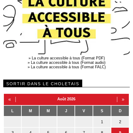
»
La culture accessible à tous (Format PDF)
»
La culture accessible à tous (Format audio)
»
La culture accessible à tous (Format FALC)
SORTIR DANS LE CHOLETAIS
«
Août 2026
»
L
M
M
J
V
S
D
1
2
3
4
5
6
7
8
9