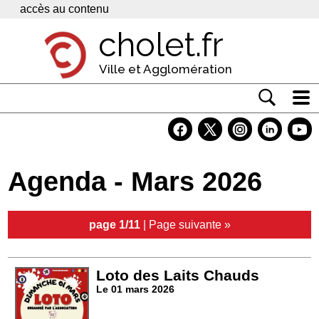
Panneau de gestion des cookies
accès au contenu
cholet.fr
Ville et Agglomération
Actualité
Vivre à Cholet
Agenda - Mars 2026
Economie
Services
page 1/11
|
Page suivante »
Contacts
Loto des Laits Chauds
Le 01 mars 2026