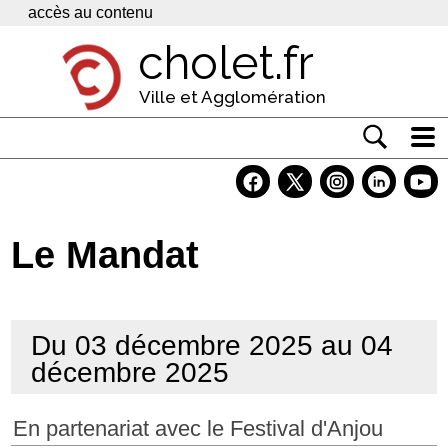
Panneau de gestion des cookies
accès au contenu
cholet.fr
Ville et Agglomération
Actualité
Vivre à Cholet
Le Mandat
Economie
Services
Du 03 décembre 2025 au 04
Contacts
décembre 2025
En partenariat avec le Festival d'Anjou