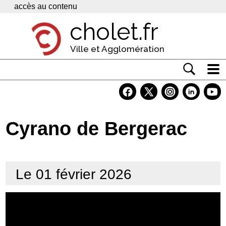
Panneau de gestion des cookies
accès au contenu
cholet.fr
Ville et Agglomération
Actualité
Vivre à Cholet
Cyrano de Bergerac
Economie
Services
Le 01 février 2026
Contacts