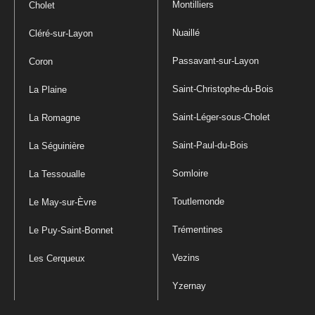
Montilliers
Cholet
Nuaillé
Cléré-sur-Layon
Passavant-sur-Layon
Coron
Saint-Christophe-du-Bois
La Plaine
Saint-Léger-sous-Cholet
La Romagne
Saint-Paul-du-Bois
La Séguinière
Somloire
La Tessoualle
Toutlemonde
Le May-sur-Èvre
Trémentines
Le Puy-Saint-Bonnet
Vezins
Les Cerqueux
Yzernay