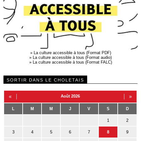
»
La culture accessible à tous (Format PDF)
»
La culture accessible à tous (Format audio)
»
La culture accessible à tous (Format FALC)
SORTIR DANS LE CHOLETAIS
«
Août 2026
»
L
M
M
J
V
S
D
1
2
3
4
5
6
7
8
9