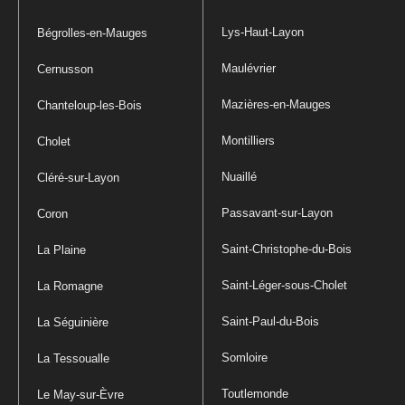
Lys-Haut-Layon
Bégrolles-en-Mauges
Maulévrier
Cernusson
Mazières-en-Mauges
Chanteloup-les-Bois
Montilliers
Cholet
Nuaillé
Cléré-sur-Layon
Passavant-sur-Layon
Coron
Saint-Christophe-du-Bois
La Plaine
Saint-Léger-sous-Cholet
La Romagne
Saint-Paul-du-Bois
La Séguinière
Somloire
La Tessoualle
Toutlemonde
Le May-sur-Èvre