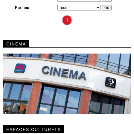
Par lieu
+
CINÉMA
ESPACES CULTURELS