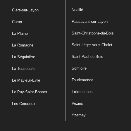
Nuaillé
Cléré-sur-Layon
Passavant-sur-Layon
Coron
Saint-Christophe-du-Bois
La Plaine
Saint-Léger-sous-Cholet
La Romagne
Saint-Paul-du-Bois
La Séguinière
Somloire
La Tessoualle
Toutlemonde
Le May-sur-Èvre
Trémentines
Le Puy-Saint-Bonnet
Vezins
Les Cerqueux
Yzernay