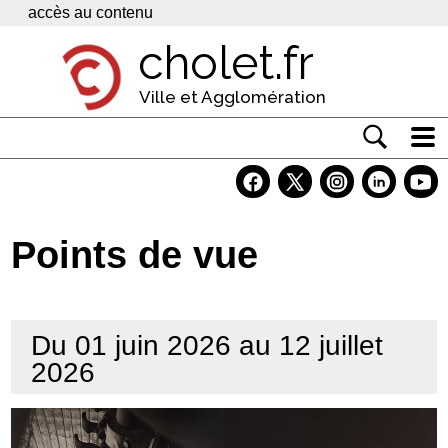
Panneau de gestion des cookies
accès au contenu
cholet.fr
Ville et Agglomération
Actualité
Vivre à Cholet
Points de vue
Economie
Services
Du 01 juin 2026 au 12 juillet
Contacts
2026