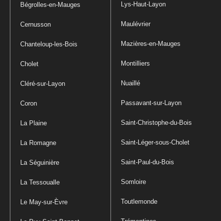
Lys-Haut-Layon
Bégrolles-en-Mauges
Maulévrier
Cernusson
Mazières-en-Mauges
Chanteloup-les-Bois
Montilliers
Cholet
Nuaillé
Cléré-sur-Layon
Passavant-sur-Layon
Coron
Saint-Christophe-du-Bois
La Plaine
Saint-Léger-sous-Cholet
La Romagne
Saint-Paul-du-Bois
La Séguinière
Somloire
La Tessoualle
Toutlemonde
Le May-sur-Èvre