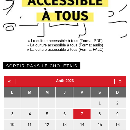
»
La culture accessible à tous (Format PDF)
»
La culture accessible à tous (Format audio)
»
La culture accessible à tous (Format FALC)
SORTIR DANS LE CHOLETAIS
«
Août 2026
»
L
M
M
J
V
S
D
1
2
3
4
5
6
7
8
9
10
11
12
13
14
15
16