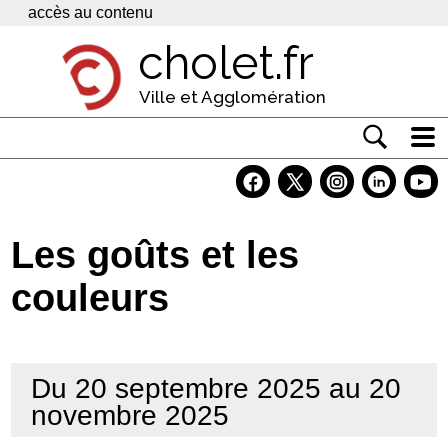
Panneau de gestion des cookies
accès au contenu
cholet.fr
Ville et Agglomération
Actualité
Vivre à Cholet
Les goûts et les
Economie
couleurs
Services
Contacts
Du 20 septembre 2025 au 20
novembre 2025