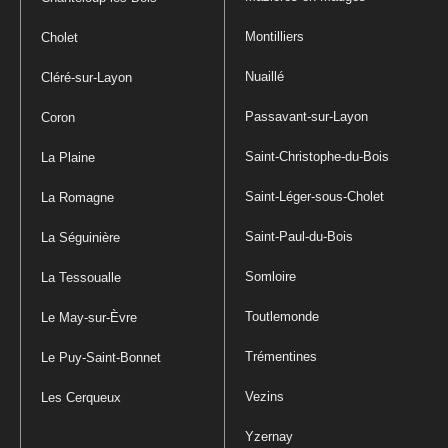
Montilliers
Cholet
Nuaillé
Cléré-sur-Layon
Passavant-sur-Layon
Coron
Saint-Christophe-du-Bois
La Plaine
Saint-Léger-sous-Cholet
La Romagne
Saint-Paul-du-Bois
La Séguinière
Somloire
La Tessoualle
Toutlemonde
Le May-sur-Èvre
Trémentines
Le Puy-Saint-Bonnet
Vezins
Les Cerqueux
Yzernay