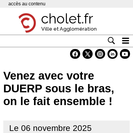
Panneau de gestion des cookies
accès au contenu
cholet.fr
Ville et Agglomération
Actualité
Vivre à Cholet
Venez avec votre
Economie
DUERP sous le bras,
Services
on le fait ensemble !
Contacts
Le 06 novembre 2025