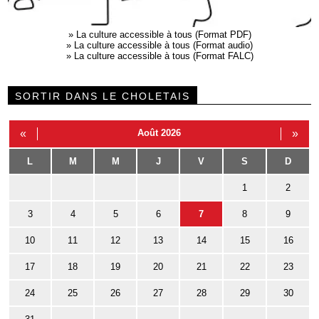
»
La culture accessible à tous (Format PDF)
»
La culture accessible à tous (Format audio)
»
La culture accessible à tous (Format FALC)
SORTIR DANS LE CHOLETAIS
«
Août 2026
»
L
M
M
J
V
S
D
1
2
3
4
5
6
7
8
9
10
11
12
13
14
15
16
17
18
19
20
21
22
23
24
25
26
27
28
29
30