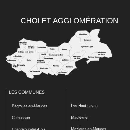
CHOLET AGGLOMÉRATION
LES COMMUNES
Lys-Haut-Layon
Bégrolles-en-Mauges
Maulévrier
Cernusson
Mazières-en-Mauges
Chanteloup-les-Bois