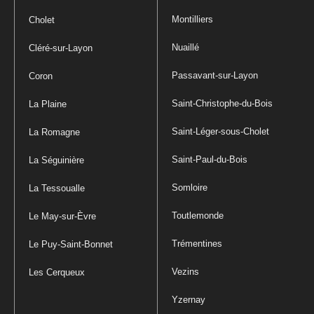
Montilliers
Cholet
Nuaillé
Cléré-sur-Layon
Passavant-sur-Layon
Coron
Saint-Christophe-du-Bois
La Plaine
Saint-Léger-sous-Cholet
La Romagne
Saint-Paul-du-Bois
La Séguinière
Somloire
La Tessoualle
Toutlemonde
Le May-sur-Èvre
Trémentines
Le Puy-Saint-Bonnet
Vezins
Les Cerqueux
Yzernay