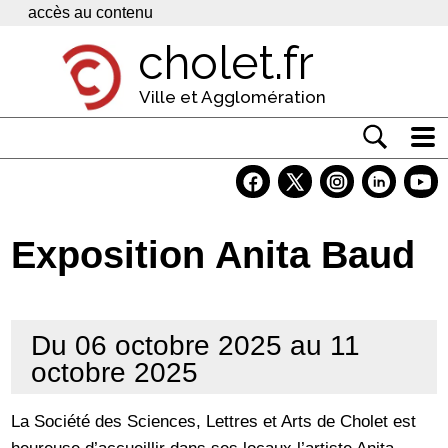
Panneau de gestion des cookies
accès au contenu
cholet.fr
Ville et Agglomération
Actualité
Vivre à Cholet
Exposition Anita Baud
Economie
Services
Du 06 octobre 2025 au 11
Contacts
octobre 2025
La Société des Sciences, Lettres et Arts de Cholet est