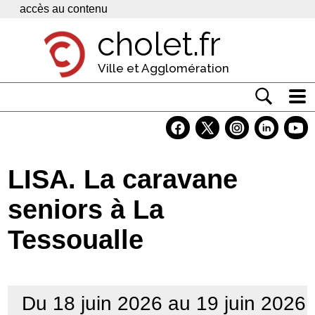
Panneau de gestion des cookies
accès au contenu
cholet.fr
Ville et Agglomération
Actualité
Vivre à Cholet
LISA. La caravane
Economie
seniors à La
Services
Tessoualle
Contacts
Du 18 juin 2026 au 19 juin 2026