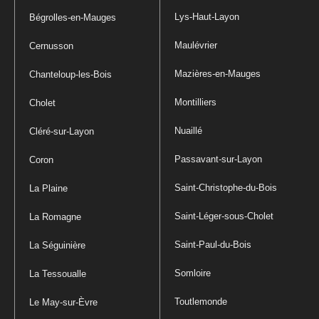
Lys-Haut-Layon
Bégrolles-en-Mauges
Maulévrier
Cernusson
Mazières-en-Mauges
Chanteloup-les-Bois
Montilliers
Cholet
Nuaillé
Cléré-sur-Layon
Passavant-sur-Layon
Coron
Saint-Christophe-du-Bois
La Plaine
Saint-Léger-sous-Cholet
La Romagne
Saint-Paul-du-Bois
La Séguinière
Somloire
La Tessoualle
Toutlemonde
Le May-sur-Èvre