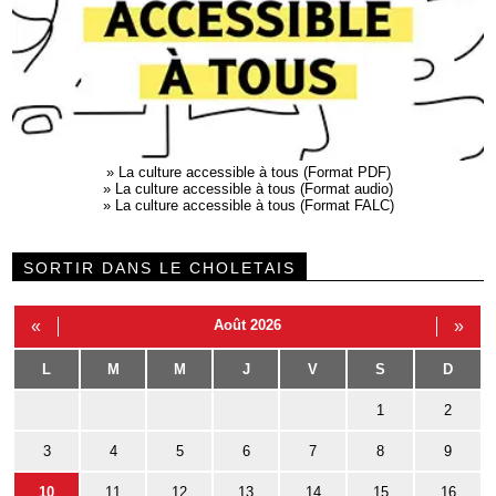
»
La culture accessible à tous (Format PDF)
»
La culture accessible à tous (Format audio)
»
La culture accessible à tous (Format FALC)
SORTIR DANS LE CHOLETAIS
«
Août 2026
»
L
M
M
J
V
S
D
1
2
3
4
5
6
7
8
9
10
11
12
13
14
15
16