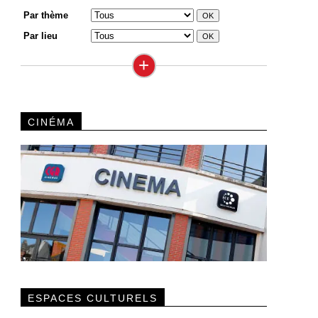
Par thème
Par lieu
+
CINÉMA
ESPACES CULTURELS