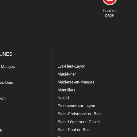
Haut de
page
UNES
Lys-Haut-Layon
n-Mauges
Maulévrier
Mazières-en-Mauges
les-Bois
Montilliers
Nuaillé
ayon
Passavant-sur-Layon
Saint-Christophe-du-Bois
Saint-Léger-sous-Cholet
e
Saint-Paul-du-Bois
re