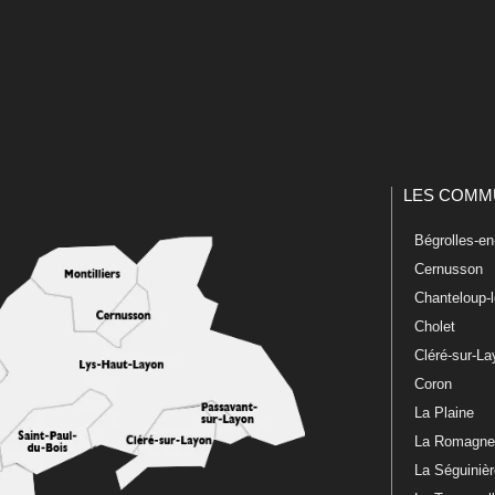
LES COMM
Bégrolles-e
Cernusson
Chanteloup-
Cholet
Cléré-sur-L
Coron
La Plaine
La Romagn
La Séguiniè