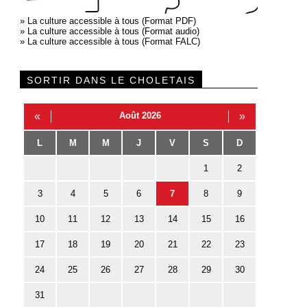
»
La culture accessible à tous (Format PDF)
»
La culture accessible à tous (Format audio)
»
La culture accessible à tous (Format FALC)
SORTIR DANS LE CHOLETAIS
«
Août 2026
»
L
M
M
J
V
S
D
1
2
3
4
5
6
7
8
9
10
11
12
13
14
15
16
17
18
19
20
21
22
23
24
25
26
27
28
29
30
31