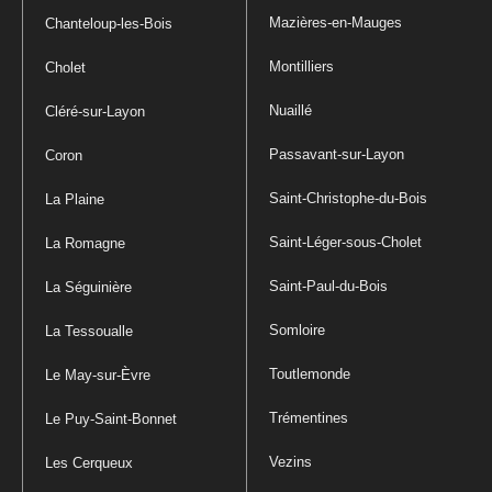
Mazières-en-Mauges
Chanteloup-les-Bois
Montilliers
Cholet
Nuaillé
Cléré-sur-Layon
Passavant-sur-Layon
Coron
Saint-Christophe-du-Bois
La Plaine
Saint-Léger-sous-Cholet
La Romagne
Saint-Paul-du-Bois
La Séguinière
Somloire
La Tessoualle
Toutlemonde
Le May-sur-Èvre
Trémentines
Le Puy-Saint-Bonnet
Vezins
Les Cerqueux