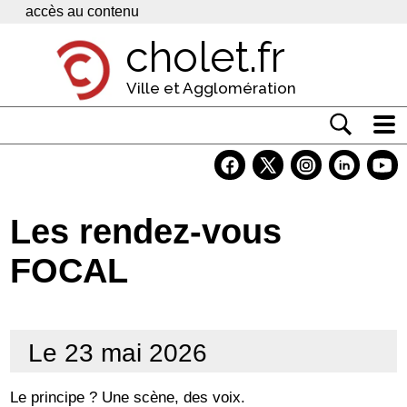
Panneau de gestion des cookies
accès au contenu
cholet.fr
Ville et Agglomération
Actualité
Vivre à Cholet
Les rendez-vous
Economie
FOCAL
Services
Contacts
Le 23 mai 2026
Le principe ? Une scène, des voix.