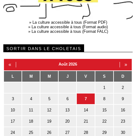
»
La culture accessible à tous (Format PDF)
»
La culture accessible à tous (Format audio)
»
La culture accessible à tous (Format FALC)
SORTIR DANS LE CHOLETAIS
«
Août 2026
»
L
M
M
J
V
S
D
1
2
3
4
5
6
7
8
9
10
11
12
13
14
15
16
17
18
19
20
21
22
23
24
25
26
27
28
29
30