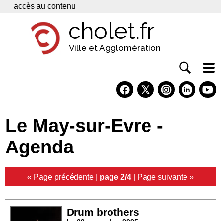
Panneau de gestion des cookies
accès au contenu
cholet.fr
Ville et Agglomération
Actualité
Vivre à Cholet
Le May-sur-Evre -
Economie
Agenda
Services
Contacts
« Page précédente
|
page 2/4
|
Page suivante »
Drum brothers