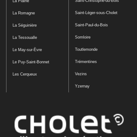
Saint-Christophe-du-Bois
La Plaine
Saint-Léger-sous-Cholet
La Romagne
Saint-Paul-du-Bois
La Séguinière
Somloire
La Tessoualle
Toutlemonde
Le May-sur-Èvre
Trémentines
Le Puy-Saint-Bonnet
Vezins
Les Cerqueux
Yzernay