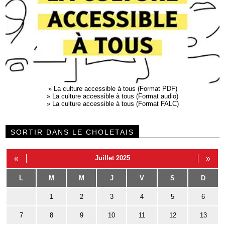
»
La culture accessible à tous (Format PDF)
»
La culture accessible à tous (Format audio)
»
La culture accessible à tous (Format FALC)
SORTIR DANS LE CHOLETAIS
«
Juillet 2025
»
L
M
M
J
V
S
D
1
2
3
4
5
6
7
8
9
10
11
12
13