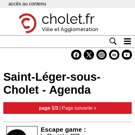
Panneau de gestion des cookies
accès au contenu
cholet.fr
Ville et Agglomération
Actualité
Vivre à Cholet
Saint-Léger-sous-
Economie
Cholet - Agenda
Services
Contacts
page 1/3
|
Page suivante »
Escape game :