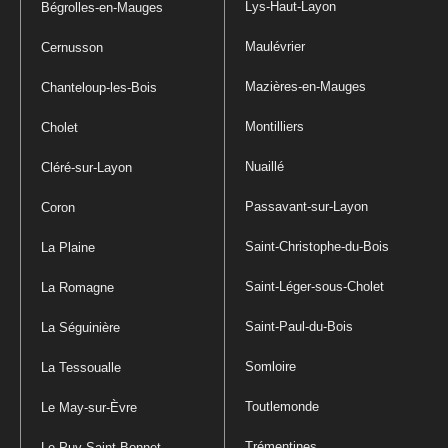
Lys-Haut-Layon
Bégrolles-en-Mauges
Maulévrier
Cernusson
Mazières-en-Mauges
Chanteloup-les-Bois
Montilliers
Cholet
Nuaillé
Cléré-sur-Layon
Passavant-sur-Layon
Coron
Saint-Christophe-du-Bois
La Plaine
Saint-Léger-sous-Cholet
La Romagne
Saint-Paul-du-Bois
La Séguinière
Somloire
La Tessoualle
Toutlemonde
Le May-sur-Èvre
Trémentines
Le Puy-Saint-Bonnet