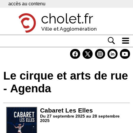
Panneau de gestion des cookies
accès au contenu
cholet.fr
Ville et Agglomération
Actualité
Vivre à Cholet
Le cirque et arts de rue
Economie
- Agenda
Services
Contacts
Cabaret Les Elles
Du 27 septembre 2025 au 28 septembre
2025