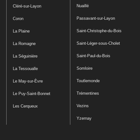
Nuaillé
Cléré-sur-Layon
Passavant-sur-Layon
Coron
Saint-Christophe-du-Bois
La Plaine
Saint-Léger-sous-Cholet
La Romagne
Saint-Paul-du-Bois
La Séguinière
Somloire
La Tessoualle
Toutlemonde
Le May-sur-Èvre
Trémentines
Le Puy-Saint-Bonnet
Vezins
Les Cerqueux
Yzernay