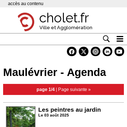
Panneau de gestion des cookies
accès au contenu
cholet.fr
Ville et Agglomération
Actualité
Vivre à Cholet
Maulévrier - Agenda
Economie
Services
page 1/4
|
Page suivante »
Contacts
Les peintres au jardin
Le 03 août 2025