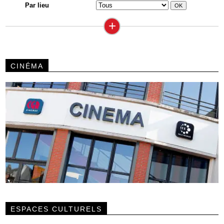
Par lieu
+
CINÉMA
ESPACES CULTURELS