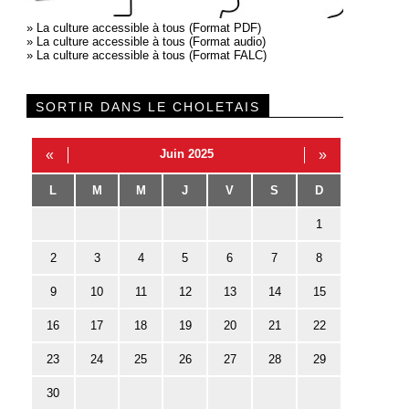
»
La culture accessible à tous (Format PDF)
»
La culture accessible à tous (Format audio)
»
La culture accessible à tous (Format FALC)
SORTIR DANS LE CHOLETAIS
«
Juin 2025
»
L
M
M
J
V
S
D
1
2
3
4
5
6
7
8
9
10
11
12
13
14
15
16
17
18
19
20
21
22
23
24
25
26
27
28
29
30