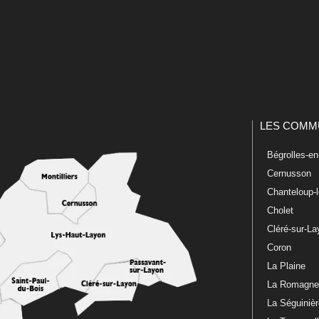
LES COMM
Bégrolles-e
Cernusson
Chanteloup-
Cholet
Cléré-sur-L
Coron
La Plaine
La Romagn
La Séguiniè