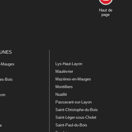
Haut de
page
UNES
Lys-Haut-Layon
n-Mauges
Maulévrier
Mazières-en-Mauges
les-Bois
Montilliers
Nuaillé
ayon
Passavant-sur-Layon
Saint-Christophe-du-Bois
Saint-Léger-sous-Cholet
e
Saint-Paul-du-Bois
re