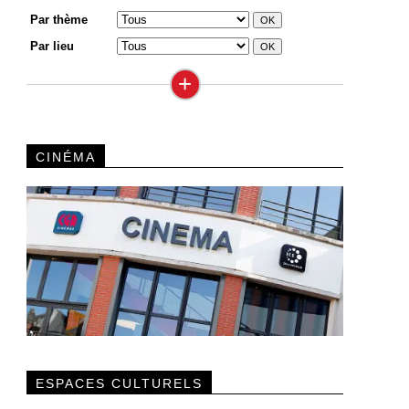
Par thème
Par lieu
+
CINÉMA
ESPACES CULTURELS