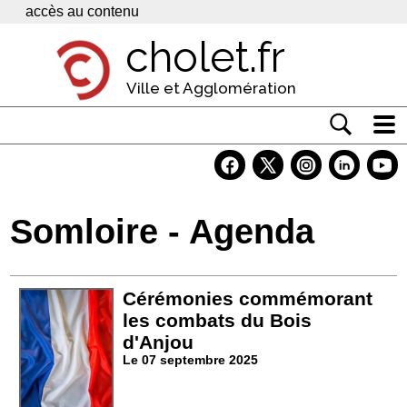
Panneau de gestion des cookies
accès au contenu
cholet.fr
Ville et Agglomération
Actualité
Vivre à Cholet
Somloire - Agenda
Economie
Services
Cérémonies commémorant
Contacts
les combats du Bois
d'Anjou
Le 07 septembre 2025