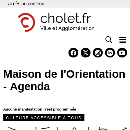
Panneau de gestion des cookies
accès au contenu
cholet.fr
Ville et Agglomération
Actualité
Vivre à Cholet
Maison de l'Orientation
Economie
- Agenda
Services
Contacts
Aucune manifestation n'est programmée
CULTURE ACCESSIBLE À TOUS