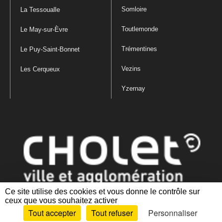
Somloire
La Tessoualle
Toutlemonde
Le May-sur-Èvre
Trémentines
Le Puy-Saint-Bonnet
Vezins
Les Cerqueux
Yzernay
Ce site utilise des cookies et vous donne le contrôle sur
ceux que vous souhaitez activer
Mentions légales
|
Politique de confidentialité
|
Politique de gestion
Tout accepter
Tout refuser
Personnaliser
des cookies
|
Plan du site
|
Accessibilité : partiellement conforme