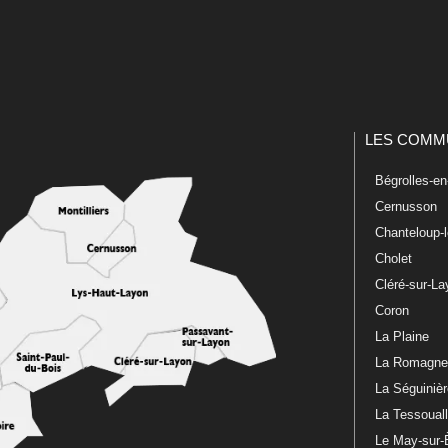
LES COMM
Bégrolles-e
Cernusson
Chanteloup-
Cholet
Cléré-sur-L
Coron
La Plaine
La Romagn
La Séguiniè
La Tessoual
Le May-sur-