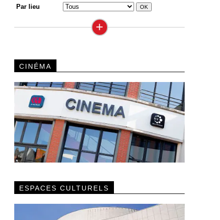
Par lieu
+
CINÉMA
ESPACES CULTURELS