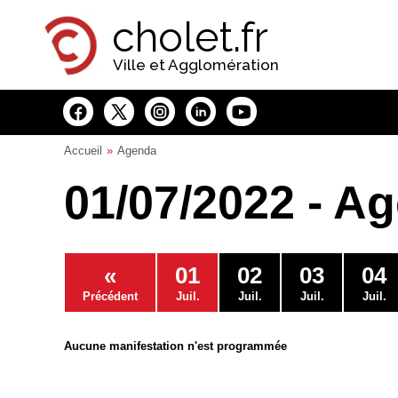
Panneau de gestion des cookies
cholet.fr
Ville et Agglomération
Accueil
Agenda
01/07/2022 - A
«
01
02
03
04
Précédent
Juil.
Juil.
Juil.
Juil.
Aucune manifestation n'est programmée