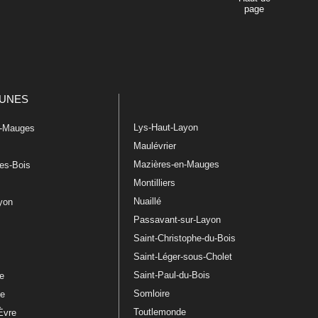
page
UNES
Lys-Haut-Layon
n-Mauges
Maulévrier
Mazières-en-Mauges
les-Bois
Montilliers
Nuaillé
ayon
Passavant-sur-Layon
Saint-Christophe-du-Bois
Saint-Léger-sous-Cholet
e
Saint-Paul-du-Bois
re
Somloire
le
Toutlemonde
Èvre