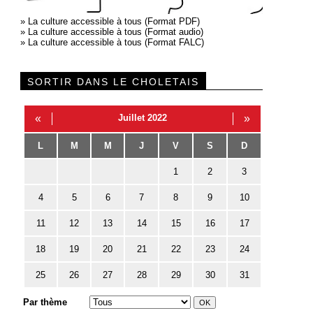
»
La culture accessible à tous (Format PDF)
»
La culture accessible à tous (Format audio)
»
La culture accessible à tous (Format FALC)
SORTIR DANS LE CHOLETAIS
«
Juillet 2022
»
L
M
M
J
V
S
D
1
2
3
4
5
6
7
8
9
10
11
12
13
14
15
16
17
18
19
20
21
22
23
24
25
26
27
28
29
30
31
Par thème