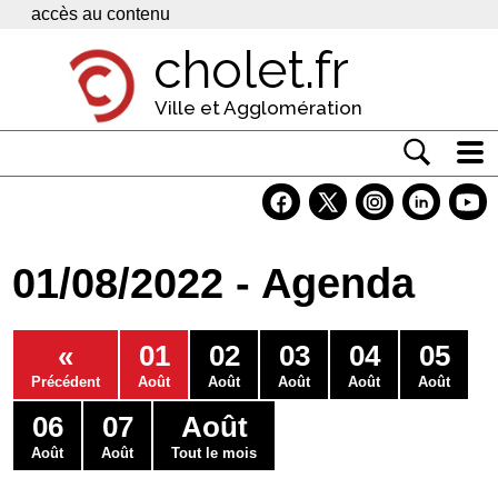
Panneau de gestion des cookies
accès au contenu
cholet.fr
Ville et Agglomération
Actualité
Vivre à Cholet
01/08/2022 - Agenda
Economie
Services
«
01
02
03
04
05
Contacts
Précédent
Août
Août
Août
Août
Août
06
07
Août
Août
Août
Tout le mois