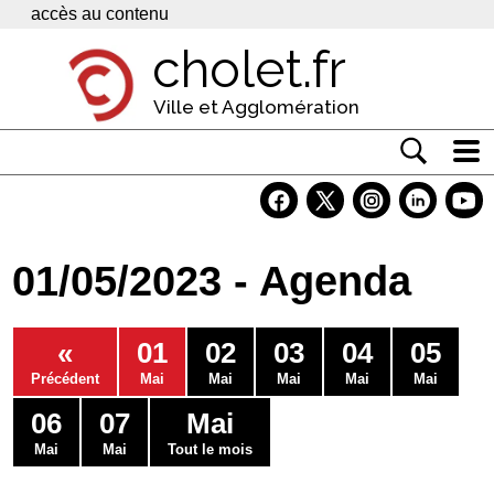
Panneau de gestion des cookies
accès au contenu
cholet.fr
Ville et Agglomération
Actualité
Vivre à Cholet
01/05/2023 - Agenda
Economie
Services
«
01
02
03
04
05
Contacts
Précédent
Mai
Mai
Mai
Mai
Mai
06
07
Mai
Mai
Mai
Tout le mois