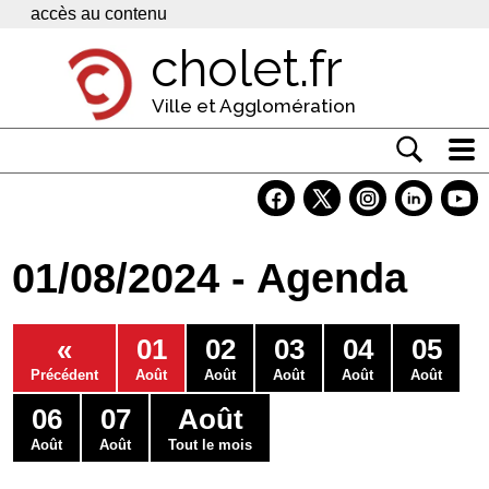
Panneau de gestion des cookies
accès au contenu
cholet.fr
Ville et Agglomération
Actualité
Vivre à Cholet
01/08/2024 - Agenda
Economie
Services
«
01
02
03
04
05
Contacts
Précédent
Août
Août
Août
Août
Août
06
07
Août
Août
Août
Tout le mois