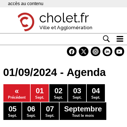
Panneau de gestion des cookies
accès au contenu
cholet.fr
Ville et Agglomération
Actualité
Vivre à Cholet
01/09/2024 - Agenda
Economie
Services
«
01
02
03
04
Contacts
Précédent
Sept.
Sept.
Sept.
Sept.
05
06
07
Septembre
Sept.
Sept.
Sept.
Tout le mois