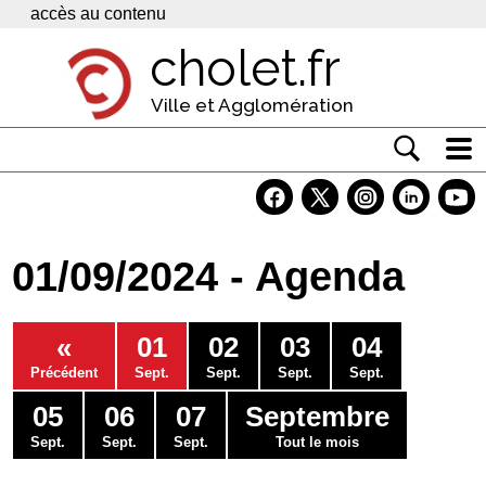
Panneau de gestion des cookies
accès au contenu
cholet.fr
Ville et Agglomération
Actualité
Vivre à Cholet
01/09/2024 - Agenda
Economie
Services
«
01
02
03
04
Contacts
Précédent
Sept.
Sept.
Sept.
Sept.
05
06
07
Septembre
Sept.
Sept.
Sept.
Tout le mois