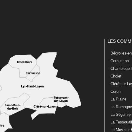
LES COMM
Bégrolles-e
Cernusson
Chanteloup-
Cholet
Cléré-sur-L
Coron
La Plaine
La Romagn
La Séguiniè
La Tessoual
Le May-sur-