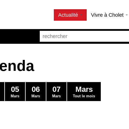
Actualité
Vivre à Cholet
genda
05
06
07
Mars
Mars
Mars
Mars
Tout le mois