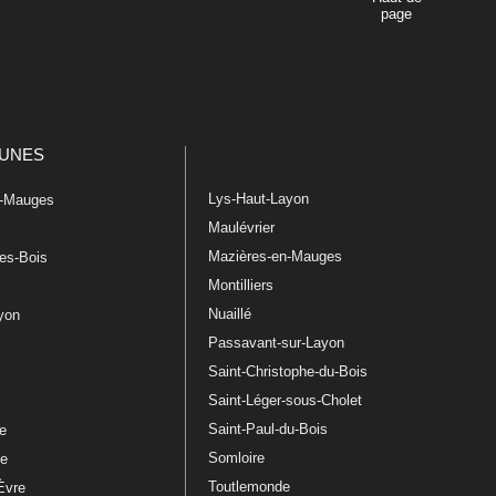
page
UNES
Lys-Haut-Layon
n-Mauges
Maulévrier
Mazières-en-Mauges
les-Bois
Montilliers
Nuaillé
ayon
Passavant-sur-Layon
Saint-Christophe-du-Bois
Saint-Léger-sous-Cholet
e
Saint-Paul-du-Bois
re
Somloire
le
Toutlemonde
Èvre