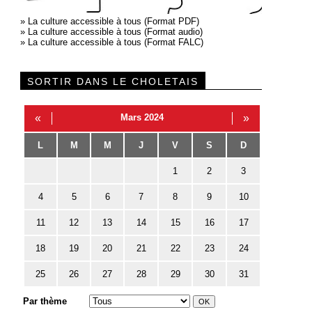
»
La culture accessible à tous (Format PDF)
»
La culture accessible à tous (Format audio)
»
La culture accessible à tous (Format FALC)
SORTIR DANS LE CHOLETAIS
«
Mars 2024
»
L
M
M
J
V
S
D
1
2
3
4
5
6
7
8
9
10
11
12
13
14
15
16
17
18
19
20
21
22
23
24
25
26
27
28
29
30
31
Par thème