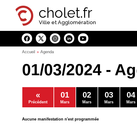
Panneau de gestion des cookies
cholet.fr
Ville et Agglomération
Accueil
Agenda
01/03/2024 - A
«
01
02
03
04
Précédent
Mars
Mars
Mars
Mars
Aucune manifestation n'est programmée