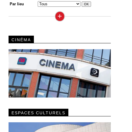
Par lieu
+
CINÉMA
ESPACES CULTURELS