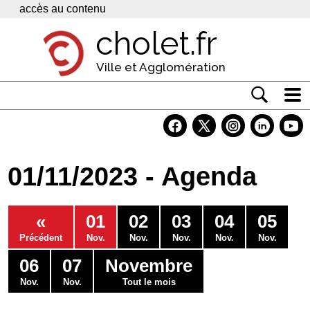
Panneau de gestion des cookies
accès au contenu
cholet.fr
Ville et Agglomération
Actualité
Vivre à Cholet
01/11/2023 - Agenda
Economie
Services
«
01
02
03
04
05
Contacts
Précédent
Nov.
Nov.
Nov.
Nov.
Nov.
06
07
Novembre
Nov.
Nov.
Tout le mois