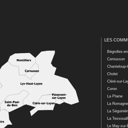
LES COMM
Bégrolles-e
Cernusson
Chanteloup-
Cholet
Cléré-sur-L
Coron
La Plaine
La Romagn
La Séguiniè
La Tessoual
Le May-sur-