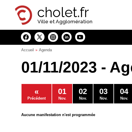
Panneau de gestion des cookies
cholet.fr
Ville et Agglomération
Accueil
Agenda
01/11/2023 - A
«
01
02
03
04
Précédent
Nov.
Nov.
Nov.
Nov.
Aucune manifestation n'est programmée