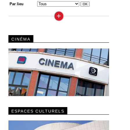
Par lieu
+
CINÉMA
ESPACES CULTURELS