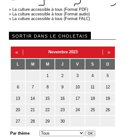
»
La culture accessible à tous (Format PDF)
»
La culture accessible à tous (Format audio)
»
La culture accessible à tous (Format FALC)
SORTIR DANS LE CHOLETAIS
«
Novembre 2023
»
L
M
M
J
V
S
D
1
2
3
4
5
6
7
8
9
10
11
12
13
14
15
16
17
18
19
20
21
22
23
24
25
26
27
28
29
30
Par thème