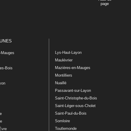
page
UNES
Lys-Haut-Layon
n-Mauges
Maulévrier
Mazières-en-Mauges
les-Bois
Montilliers
Nuaillé
ayon
Passavant-sur-Layon
Saint-Christophe-du-Bois
Saint-Léger-sous-Cholet
e
Saint-Paul-du-Bois
re
Somloire
le
Toutlemonde
Èvre