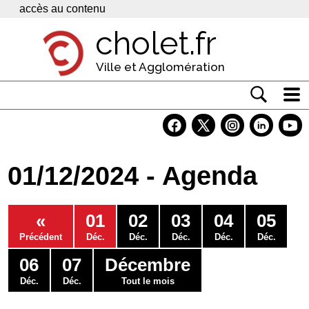
Panneau de gestion des cookies
accès au contenu
cholet.fr
Ville et Agglomération
Actualité
Vivre à Cholet
01/12/2024 - Agenda
Economie
Services
«
01
02
03
04
05
Contacts
Précédent
Déc.
Déc.
Déc.
Déc.
Déc.
06
07
Décembre
Déc.
Déc.
Tout le mois