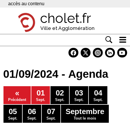
Panneau de gestion des cookies
accès au contenu
cholet.fr
Ville et Agglomération
Actualité
Vivre à Cholet
01/09/2024 - Agenda
Economie
Services
«
01
02
03
04
Contacts
Précédent
Sept.
Sept.
Sept.
Sept.
05
06
07
Septembre
Sept.
Sept.
Sept.
Tout le mois