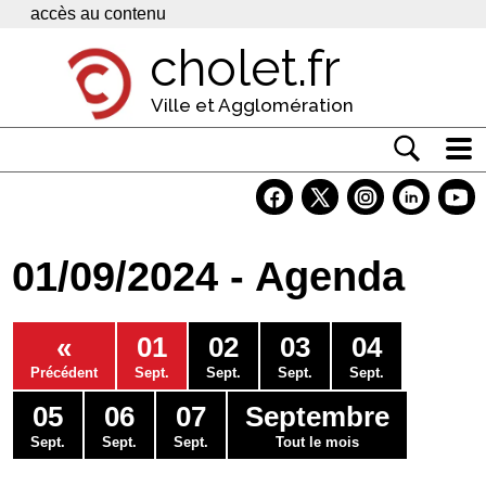
Panneau de gestion des cookies
accès au contenu
cholet.fr
Ville et Agglomération
Actualité
Vivre à Cholet
01/09/2024 - Agenda
Economie
Services
«
01
02
03
04
Contacts
Précédent
Sept.
Sept.
Sept.
Sept.
05
06
07
Septembre
Sept.
Sept.
Sept.
Tout le mois