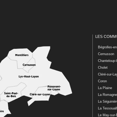
LES COMM
Bégrolles-e
Cernusson
Chanteloup-
Cholet
Cléré-sur-L
Coron
La Plaine
La Romagn
La Séguiniè
La Tessoual
Le May-sur-