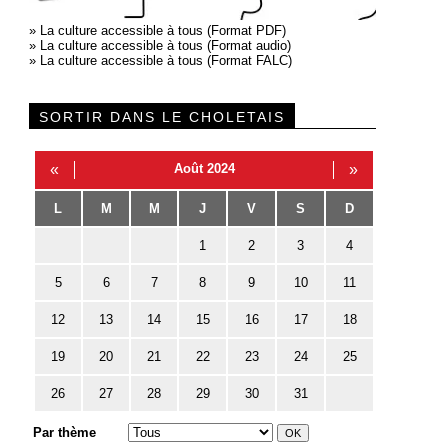
»
La culture accessible à tous (Format PDF)
»
La culture accessible à tous (Format audio)
»
La culture accessible à tous (Format FALC)
SORTIR DANS LE CHOLETAIS
«
Août 2024
»
L
M
M
J
V
S
D
1
2
3
4
5
6
7
8
9
10
11
12
13
14
15
16
17
18
19
20
21
22
23
24
25
26
27
28
29
30
31
Par thème