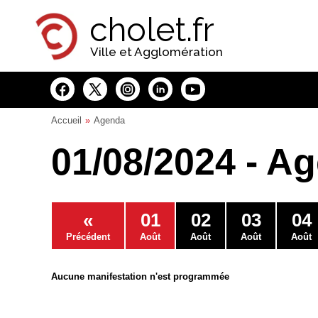
Panneau de gestion des cookies
cholet.fr
Ville et Agglomération
Accueil
Agenda
01/08/2024 - A
«
01
02
03
04
Précédent
Août
Août
Août
Août
Aucune manifestation n'est programmée