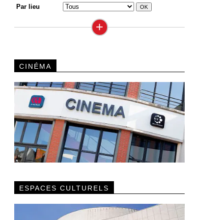
Par lieu
+
CINÉMA
ESPACES CULTURELS