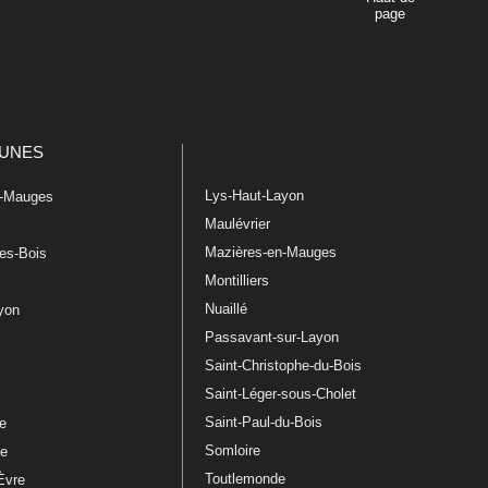
page
UNES
Lys-Haut-Layon
n-Mauges
Maulévrier
Mazières-en-Mauges
les-Bois
Montilliers
Nuaillé
ayon
Passavant-sur-Layon
Saint-Christophe-du-Bois
Saint-Léger-sous-Cholet
e
Saint-Paul-du-Bois
re
Somloire
le
Toutlemonde
Èvre