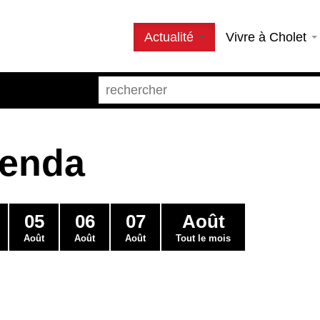
Actualité
Vivre à Cholet
genda
05
06
07
Août
Août
Août
Août
Tout le mois